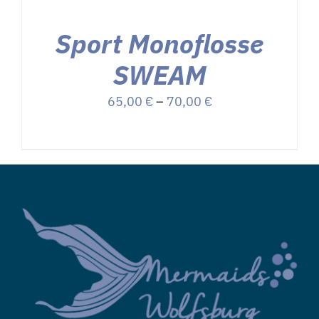
Sport Monoflosse
SWEAM
Preisspanne:
65,00
€
–
70,00
€
65,00 €
bis
70,00 €