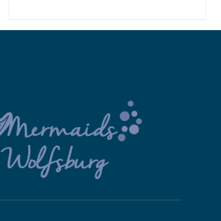
65,00 €
bis
70,00 €