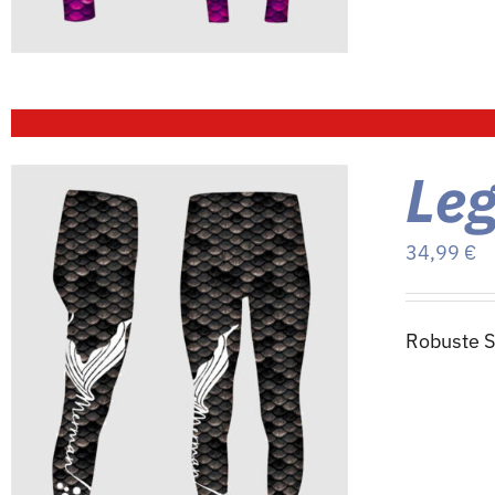
Le
34,99
€
Robuste 