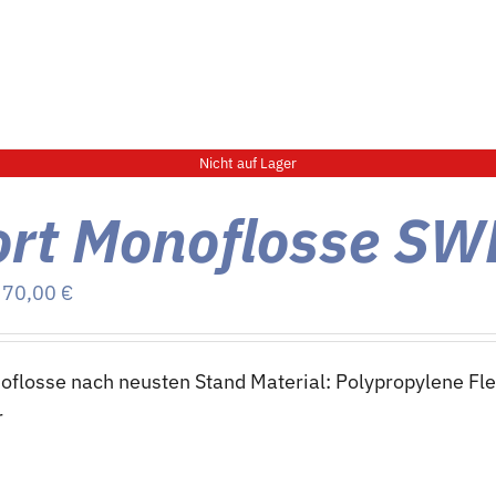
Nicht auf Lager
ort Monoflosse S
Preisspanne:
–
70,00
€
65,00 €
bis
flosse nach neusten Stand Material: Polypropylene Fle
70,00 €
r