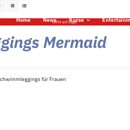
Home
News
Kurse
Entertain
Nicht auf Lager
ggings Mermaid
Schwimmleggings für Frauen