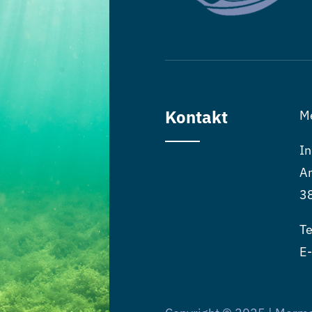
Kontakt
M
In
An
3
Te
E-