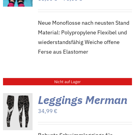
Kontakt
65,00 €
bis
Shop
Neue Monoflosse nach neusten Stand
70,00 €
Material: Polypropylene Flexibel und
wiederstandsfähig Weiche offene
Warenkorb
Ferse aus Elastomer
Nicht auf Lager
Leggings Merman
34,99
€