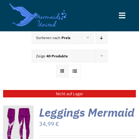
Zum
Inhalt
Toggl
springen
Navig
Sortieren nach
Preis
Home
Zeige
40 Produkte
News
Kurse
Nicht auf Lager
Entertainment
Leggings Mermaid
Über uns
34,99
€