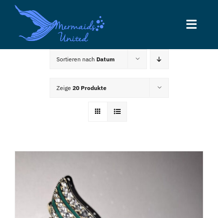
Zum
Inhalt
Toggl
springen
Navig
Sortieren nach
Datum
Home
Zeige
20 Produkte
News
Kurse
Entertainment
Über uns