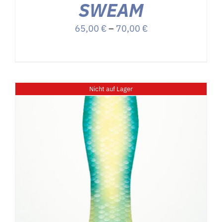
SWEAM
Preisspanne:
65,00
€
–
70,00
€
65,00 €
bis
70,00 €
Nicht auf Lager