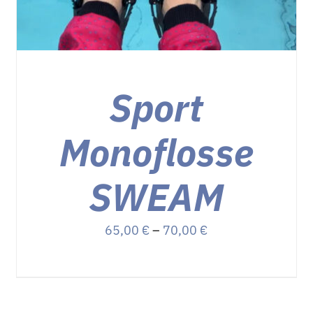
Sport
Monoflosse
SWEAM
Preisspanne:
65,00
€
–
70,00
€
65,00 €
bis
70,00 €