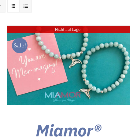
Home
News
Kurse
Entertain
Nicht auf Lager
Sale!
DETAILS
Miamor®