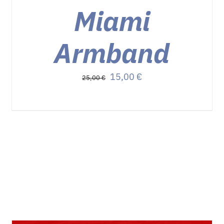
Miami
Armband
Ursprünglicher
Aktueller
15,00
€
25,00
€
Preis
Preis
war:
ist:
25,00 €
15,00 €.