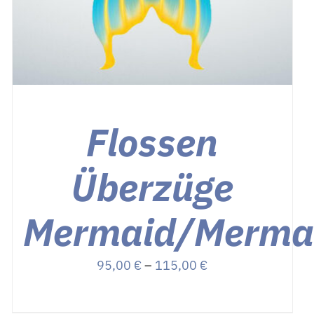
Flossen
Überzüge
Mermaid/Merma
Preisspanne:
95,00
€
–
115,00
€
95,00 €
bis