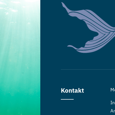
Kontakt
M
In
An