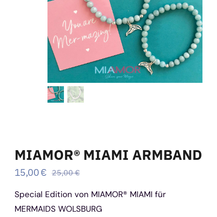
Kontakt
Shop
Warenkorb
MIAMOR® MIAMI ARMBAND
15,00
€
25,00
€
Ursprünglicher
Aktueller
Preis
Preis
Special Edition von MIAMOR® MIAMI für
war:
ist:
25,00 €
15,00 €.
MERMAIDS WOLSBURG