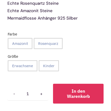
Echte Rosenquartz Steine
Echte Amazonit Steine
Mermaidflosse Anhänger 925 Silber
Farbe
Amazonit
Rosenquarz

Größe
Erwachsene
Kinder

In den
Warenkorb
Miamor®
Miami
Alternative:
Armband